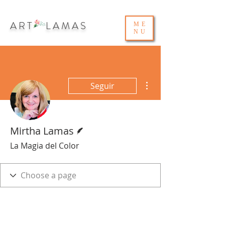
ART LAMAS
ME
NU
Más acciones
Seguir
Escritor
Mirtha Lamas
La Magia del Color