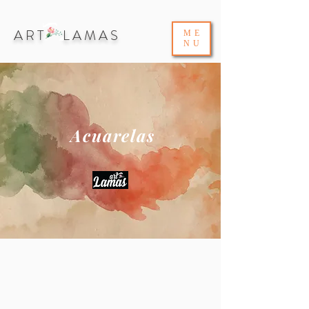
ART LAMAS
ME
NU
Acuarelas